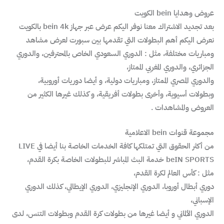
عروض وهدايا bein الكويت
بعد تجديد الاشتراك معنا نوفر اليكم عرض عبر جهاز bein 4k بالكويت
نعرض اليكم أهم البطولات التي تقدمها بين سبورت لعرض مشاهد
ومباريات مختلفة، مثل : الدوري السعودي الخاص بالمحترفين، والدوري
الجزائري، والدوري المغربي الممتاز،
والدوري المصري الممتاز، ومباريات دولية، و أيضا دوريات أوروبية،
وبطولات أسيوية، وأخرى بطولات أفريقية، و كذلك غيرها الكثير من
العروض والمشاهدات .
مجموعة قنوات bein الاعلامية
من أكثر الحقوق التي تمتلكها كافة الخدمات الخاصة بنا أيضا في LIVE
beIN SPORTS خدمة البث المباشر للبطولات الخاصة بكرة القدم،
مثل : كأس العالم لكرة القدم،
دوري أبطال أوروبا، الدوري الإنجليزي، الدوري الإيطالي، كذلك الدوري
الإسباني،
الدوري الألماني و أيضا غيرها من بطولات كرة القدم وبطولات التنس، لدى