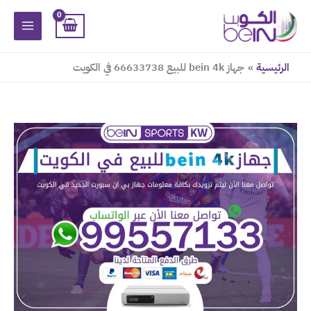
خطي
لى
لمحتوى
الرئيسية
جهاز bein 4k للبيع 66633738 في الكويت