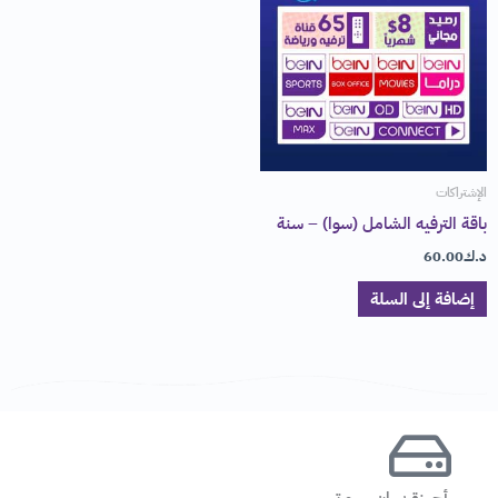
الإشتراكات
باقة الترفيه الشامل (سوا) – سنة
د.ك
60.00
إضافة إلى السلة
أجهزة بي ان سبورتس​