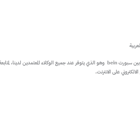
شبكة قنوات بي ان قامت بالإعلان عن الأسعار الخاصة بـ رسيفر بين سبورت bein وهو الذي يتوفر عند 
الكتروني على الانترنت.