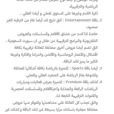
الرياضية والترفيهية،
لكرة القدم وغيرها على المستوى المحلي و أيضا العالمي ..
باقة Entertainment : التي تتيح لك أيضا عالم من الترفيه الغير
محدود،
خاصة اذا كنت من عشاق الأفلام والمسلسلات والعروض
التلفزيونية والبرامج الترفيهية من خلال بي ان سبورت السعودية ،
التي تضم أيضا عروض أخرى مختلفة للعائلة ترفيهية بكافة
الأشكال والأعمار الرومانسية والأكشن والدراما والاثارة وغيرها
الكثير ما يميز تلك الباقة.
أيضا باقة Sports : المتميزة بالرياضة بكافة أشكالها المختلفة
والمتنوعة بعالم الرياضة على الصعيد العالمي والمحلي.
كذلك باقة Premium : المتميزة بعرض فعاليات ومباريات
الرياضات الرائعة والجذابة وأخرالأفلام والمسلسلات الحصرية
والقنوات الترفيهية التابعة لنا،
والتي تجذب كل العائلة على مشاهدتها والمتوفر منها عروض
مختلفة مجانية باستثناء مزايا بسيطة عن تلك الباقة و كذلك غير