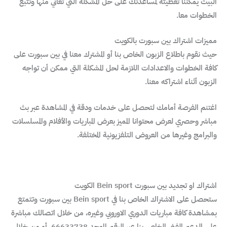
البيت يمكننا تغطيته لمساعدتك على حل المشكلة التي تعاني منها وتتبع
الخطوات معا.
مميزات اشتراك بين سبورت بالكويت
حيث نقوم باطلاع الزبون الخاص بنا أو المشترك معنا في بين سبورت على
كافة الخطوات والاعدادات اللازمة لحل المشكلة التي ممكن أن تواجه
الزبون أثناء اشتراكه معنا.
اغتنم الفرصة أمامك لتحصل على خدمات ودقة في المشاهدة عبر بث
مباشر وحصري لعرض محتوانا المميز بعرض المباريات والأفلام والمسلسلات
والبرامج وغيرها من العروض التلفزيونية المختلفة.
اشتراك او تجديد بين سبورت Bein sport الكويت
ستحصل على الاشتراك الخاص بنا في Bein sport بين سبورت وتتمتع
بمشاهدة كافة مباريات الدوري الاوروبي وغيره، من خلال اتصالك مباشرة
على الدعم الفني الخاص بنا عبر الرقم الموحد 66633738, أو من خلال