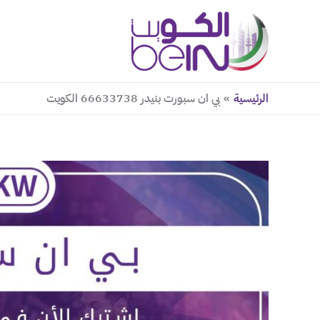
خطي
لى
لمحتوى
الرئيسية
بي ان سبورت بنيدر 66633738 الكويت