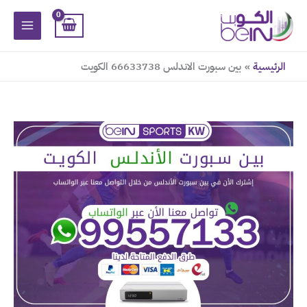
خطي
لى
لمحتوى
الرئيسية
بين سبورت الاندلس 66633738 الكويت