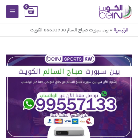
خطي
لى
لمحتوى
الرئيسية
بين سبورت صباح السالم 66633738 الكويت