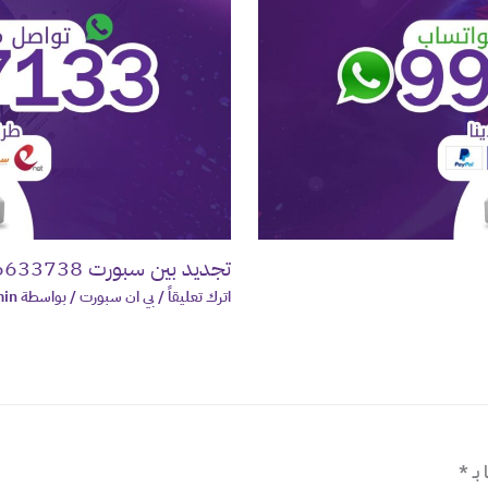
تجديد بين سبورت 66633738 بالكويت
اترك تعليقاً
/
بي ان سبورت
/ بواسطة
in
 بـ
*