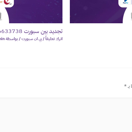
تجديد بين سبورت 66633738 بالكويت
اترك تعليقاً
/
بي ان سبورت
/ بواسطة
in
 بـ
*