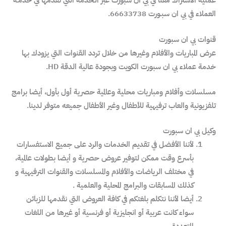
عملية الاشتراك معنا في بي ان سبورت عبر الـخدمة التي نقدمها في خدمـة
العملاء في بي ان سبـورت 66633738.
قنوات بي ان سبورت
عرض المباريات والأفلام وغيرها من خلال تردد القنوات التي يزودك بها
خدمة عملاء بي ان سبورت الكويت وبجودة عالية الدقة HD.
مسلسلات وأفلام ومباريات محلية وعالمية حصرية أول بأول، أيضا برامج
تلفزيونية والعاب ترفيهية للأطفال وغير الأطفال جميعه متوفر لدينا.
وكيل بي ان سبورت
لأننا الأفضل في تقديم الخدمات والرد على جميع الاستفسارات
بأسرع وقت ممكن لتوفير عروض حصرية و أيضا بطولات عالمية،
في مختلف الرياضات والأفلام والمسلسلات والقنوات الترفيهية و
كذلك المسابقات والبرامج المحلية والعلمية .
أيضا لأننا نتكلم بلغتكم في كافة العروض التي نقدمها للزبائن
سواء كانت عربية أو انجليزية أو فرنسية أو غيرها من اللغات