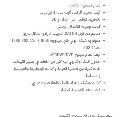
نظام تسجيل متقدم.
أيضا محرك أقراص ثابت سعة 1 تيرابايت.
للتخزين الرقمي عالي الدقة و SD.
كذلك وظيفة الاتصال الرباعي.
مدعم من قبل SATCR، لتثبيت البرامج بشكل سريع.
متوفر به شبكة الواي فاي مزدوجة IEEE 802.11n / IEEE
802.11ac.
أيضا نظام مزدوج MRDVR DVR.
جدول البث الإلكتروني فيه كثير من اللغات في جميع الأوقات،
لغات كثيرة من ضمنها العربية و كذلك الإنجليزية والفرنسية
والإسبانية.
كذلك شبكة ترفيه لاسلكية وظيفة صوت دولبي.
أيضا منفذ الشريحة الذكية.
سعر رسيفرات بي ان سبـورت الـكويت