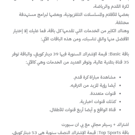
لكرة القدم والرياضة،
بعضها للأفلام والمسلسلات التلفزيونية، وبعضها لبرامج مستهدفة
مختلفة.
وهناك الكثير من الخدمات اللي تقدمها كل باقة، فما عليك إلا إختيار
الأفضل منها والتي تناسبك، ومن هذه الباقات الآتي:
باقة Basic: قيمة الإشتراك السنوية فيها 39 دينار كويتي، والباقة توفر
35 قناة بتقنية عالية، وتوفر العديد من الخدمات وهي كالأتي:
مشاهدة مباراة كرة قدم.
أيضا رؤية المزيد من الترفيه.
قنوات متعددة.
كذلك قنوات اخبارية.
قناة الواقع و أيضا أربع قنوات للأطفال.
اشتراك + رسيفر مجاني مع بي ان سبورت
باقة Top Sports: قيمة الإشتراك النصف سنوية هي 53 دينار كويتي،