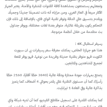
وتجعلهم يستمتعون بمشاهدة كافة القنوات المشفرة والآمنة. يعتبر الجهاز
الأكثر مبيعاً في العالم العربي، ومن مزاياه أنه ذات تصميمًا جديدًا وجميلًا،
ويقدم بتنسيق عالي الدقة وتوفر تقنية الواي فاي، بالإضافة إلى ذلك فإن
التحكم يكون بطريقة عائلية، متوفر بعدة لغات مختلفة، ويوفر جداول
بث متقدمة من خلال أنظمة مزدوجة.
رسيفر استقبال 4K :
هذا هو جهازنا الخاص، يمكنك معرفة سعر رسيفرات بي ان سبورت
الكويت فهو متوفر بتقنية حديثة وفريدة من نوعها، فهو يوفر المتعة
لجميع المشاهدين والمتابعين.
يتمتع بمهارات جودة ممتازة ودقة عالية (3840 خطًا أفقيًا، 2160 خطًا
رأسيًا)، كما أن مستوى التقنية عالي يقدر بحوالي 4 أضعاف، كما يتميز
بذاكرة عالية وفي العادة 1 تيرابايت.
كما يمكنك القدرة على تسجيل مقاطع الفيديو، كما أن لديه شبكة واي
فاي مسلية ويسهل التحكم فيه، وهو من أفضل أنواع رسيفرات بي ان